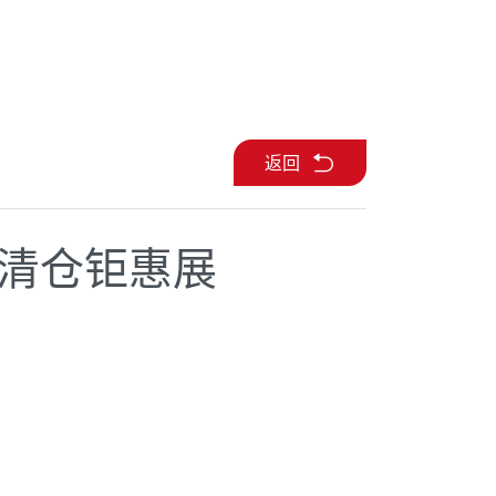
返回
清仓钜惠展